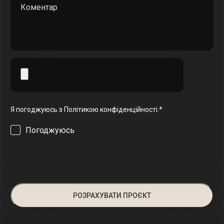
Я погоджуюсь з Політикою конфіденційності.*
Погоджуюсь
Please
leave
this
field
empty.