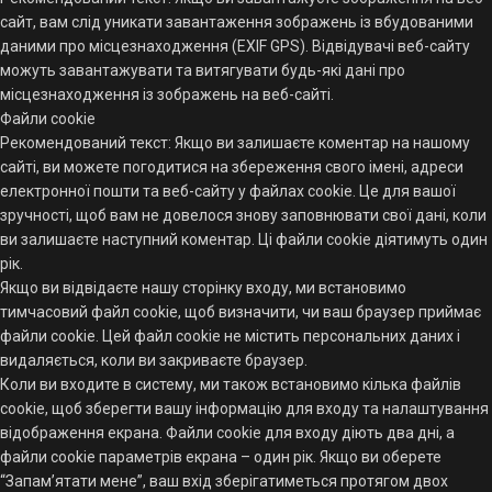
сайт, вам слід уникати завантаження зображень із вбудованими
даними про місцезнаходження (EXIF GPS). Відвідувачі веб-сайту
можуть завантажувати та витягувати будь-які дані про
місцезнаходження із зображень на веб-сайті.
Файли cookie
Рекомендований текст: Якщо ви залишаєте коментар на нашому
сайті, ви можете погодитися на збереження свого імені, адреси
електронної пошти та веб-сайту у файлах cookie. Це для вашої
зручності, щоб вам не довелося знову заповнювати свої дані, коли
ви залишаєте наступний коментар. Ці файли cookie діятимуть один
рік.
Якщо ви відвідаєте нашу сторінку входу, ми встановимо
тимчасовий файл cookie, щоб визначити, чи ваш браузер приймає
файли cookie. Цей файл cookie не містить персональних даних і
видаляється, коли ви закриваєте браузер.
Коли ви входите в систему, ми також встановимо кілька файлів
cookie, щоб зберегти вашу інформацію для входу та налаштування
відображення екрана. Файли cookie для входу діють два дні, а
файли cookie параметрів екрана – один рік. Якщо ви оберете
“Запам’ятати мене”, ваш вхід зберігатиметься протягом двох