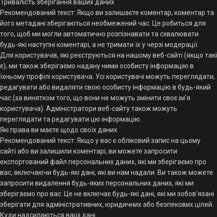
Тривалість зберігання ваших даних
Рекомендований текст: Якщо ви залишаєте коментар, коментар та
його метадані зберігаються необмежений час. Це робиться для
того, щоб ми могли автоматично розпізнавати та схвалювати
будь-які наступні коментарі, а не тримати їх у черзі модерації.
Для користувачів, які реєструються на нашому веб-сайті (якщо такі
є), ми також зберігаємо надану ними особисту інформацію в
їхньому профілі користувача. Усі користувачі можуть переглядати,
редагувати або видаляти свою особисту інформацію в будь-який
час (за винятком того, що вони не можуть змінити своє ім’я
користувача). Адміністратори веб-сайту також можуть
переглядати та редагувати цю інформацію.
Які права ви маєте щодо своїх даних
Рекомендований текст: Якщо у вас є обліковий запис на цьому
сайті або ви залишили коментарі, ви можете запросити
експортований файл персональних даних, які ми зберігаємо про
вас, включаючи будь-які дані, які ви нам надали. Ви також можете
запросити видалення будь-яких персональних даних, які ми
зберігаємо про вас. Це не включає будь-які дані, які ми зобов’язані
зберігати для адміністративних, юридичних або безпекових цілей.
Куди надсилаються ваші дані