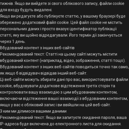
тижнів. Якщо ви вийдете зі свого облікового запису, файли cookie
для входу будуть видалені.
Якщо ви редагуєте або публікуєте статтю, у вашому браузері буде
збережено додатковий файл cookie. Цей файл cookie не містить
персональних даних і просто вказує ідентифікатор публікації
статті, яку ви щойно відредагували. Його термін дії закінчується
через 1 день.
Вбудований контент з інших веб-сайтів
Рекомендований текст: Статті на цьому сайті можуть містити
вбудований контент (наприклад, відео, зображення, статті тощо).
Вбудований контент з інших веб-сайтів поводиться точно так само,
як якщо б відвідувач відвідав інший веб-сайт.
Ці веб-сайти можуть збирати дані про вас, використовувати файли
cookie, вбудовувати додаткове відстеження третіх сторін та
контролювати вашу взаємодію з цим вбудованим контентом,
включаючи відстеження вашої взаємодії з вбудованим контентом,
якщо у вас є обліковий запис і ви ввійшли на цей веб-сайт.
З ким ми ділимося вашими даними
Рекомендований текст: Якщо ви запитуєте скидання пароля, ваша
IP-адреса буде включена до електронного листа для скидання.