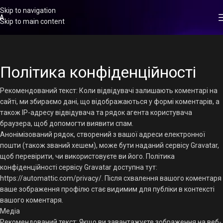
Skip to navigation
A
Skip to main content
Політика конфіденційності
Рекомендований текст: Коли відвідувачі залишають коментарі на
сайті, ми збираємо дані, що відображаються у формі коментарів, а
також IP-адресу відвідувача та рядок агента користувача
браузера, щоб допомогти виявити спам.
Анонімізований рядок, створений з вашої адреси електронної
пошти (також званий хешем), може бути наданий сервісу Gravatar,
щоб перевірити, чи використовуєте ви його. Політика
конфіденційності сервісу Gravatar доступна тут:
https://automattic.com/privacy/. Після схвалення вашого коментаря
ваше зображення профілю стає видимим для публіки в контексті
вашого коментаря.
Медіа
Рекомендований текст: Якщо ви завантажуєте зображення на веб-